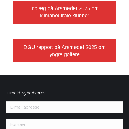
Indlæg på Årsmødet 2025 om
klimaneutrale klubber
DGU rapport på Årsmødet 2025 om
yngre golfere
Tilmeld Nyhedsbrev