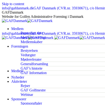
Skip to content
info@gafdanmark.dk
GAF Danmark (CVR.nr. 35930671), c/o Herning
GAFDanmark
Website for Golfen Administrative Forening i Danmark
Medlem
Personlige data
info@gafdanmark.dk
GAF Danmark (CVR.nr. 35930671), c/o Herning
Medlemsoversigt
Medlemskaber
Foreningen
Bestyrelsen
Vedtægter
Mødereferater
Generalforsamling
GAF’s historie
Medlem
GAF Information
Nyheder
Aktiviteter
Rejser
GAF Golfmestre
Webinar
Sponsorer
Sponsoraftaler