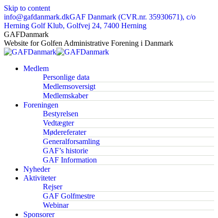
Skip to content
info@gafdanmark.dk
GAF Danmark (CVR.nr. 35930671), c/o
Herning Golf Klub, Golfvej 24, 7400 Herning
GAFDanmark
Website for Golfen Administrative Forening i Danmark
Medlem
Personlige data
Medlemsoversigt
Medlemskaber
Foreningen
Bestyrelsen
Vedtægter
Mødereferater
Generalforsamling
GAF’s historie
GAF Information
Nyheder
Aktiviteter
Rejser
GAF Golfmestre
Webinar
Sponsorer