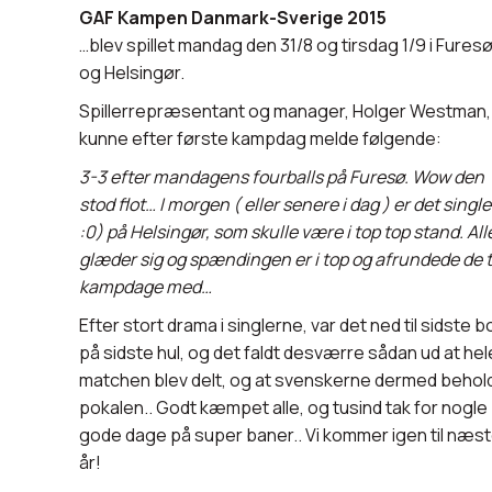
GAF Kampen Danmark-Sverige 2015
…blev spillet mandag den 31/8 og tirsdag 1/9 i Fures
og Helsingør.
Spillerrepræsentant og manager, Holger Westman,
kunne efter første kampdag melde følgende:
3-3 efter mandagens fourballs på Furesø. Wow den
stod flot… I morgen ( eller senere i dag ) er det single
:0) på Helsingør, som skulle være i top top stand. All
glæder sig og spændingen er i top og afrundede de 
kampdage med…
Efter stort drama i singlerne, var det ned til sidste b
på sidste hul, og det faldt desværre sådan ud at hel
matchen blev delt, og at svenskerne dermed behol
pokalen.. Godt kæmpet alle, og tusind tak for nogle
gode dage på super baner.. Vi kommer igen til næs
år!